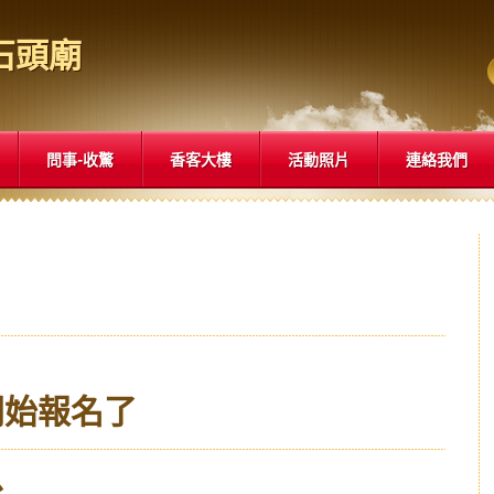
石頭廟
問事-收驚
香客大樓
活動照片
連絡我們
開始報名了
台