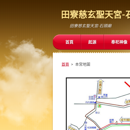
田寮慈玄聖天宮-
田寮慈玄聖天宮-石頭廟
首頁
起源
奉祀神像
首頁
>
本宮地圖