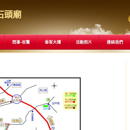
石頭廟
問事-收驚
香客大樓
活動照片
連絡我們